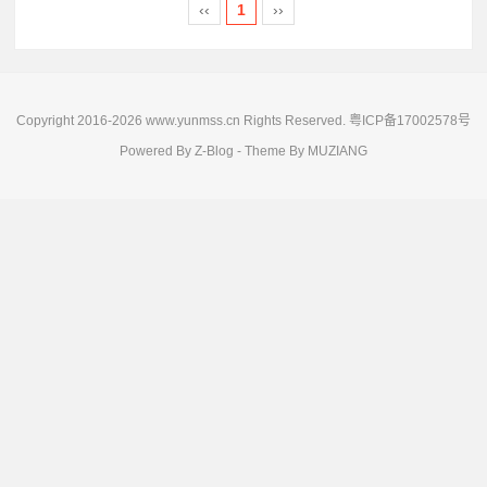
‹‹
1
››
Copyright 2016-2026 www.yunmss.cn Rights Reserved.
粤ICP备17002578号
Powered By
Z-Blog
- Theme By
MUZIANG