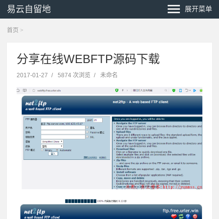
易云自留地
展开菜单
首页
>
分享在线WEBFTP源码下载
2017-01-27
/
5874 次浏览
/
未命名