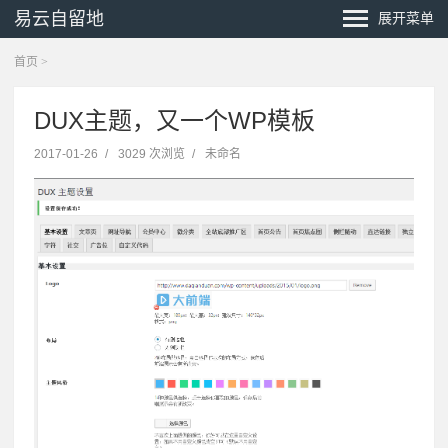
易云自留地
展开菜单
首页
>
DUX主题，又一个WP模板
2017-01-26
/
3029 次浏览
/
未命名